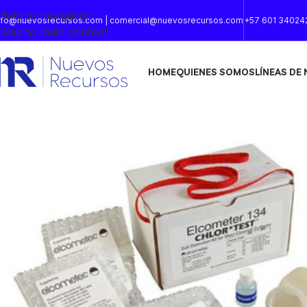
Skip to navigation
nfo@nuevosrecursos.com | comercial@nuevosrecursos.com
+57 601 34024
Skip to main content
HOME
QUIENES SOMOS
LÍNEAS DE