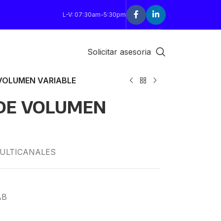
L-V: 07:30am-5:30pm
Solicitar asesoria
VOLUMEN VARIABLE
 DE VOLUMEN
ULTICANALES
AB