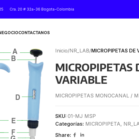
25
Cra. 20 # 32a-36 Bogota-Colombia
 NEGOCIO
CONTACTANOS
Inicio
/
NR_LAB
/
MICROPIPETAS DE 
MICROPIPETAS
VARIABLE
MICROPIPETAS MONOCANAL / M
SKU:
01-MJ MSP
Categorías:
MICROPIPETA
,
NR_L
Share: