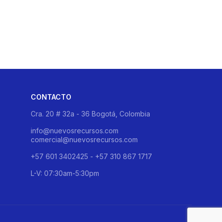
DESTILADORE
LABORATORI
CONTACTO
Cra. 20 # 32a - 36 Bogotá, Colombia
info@nuevosrecursos.com
comercial@nuevosrecursos.com
+57 601 3402425 - +57 310 867 1717
L-V: 07:30am-5:30pm