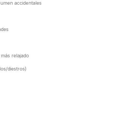
lumen accidentales
ndes
 más relajado
os/diestros)