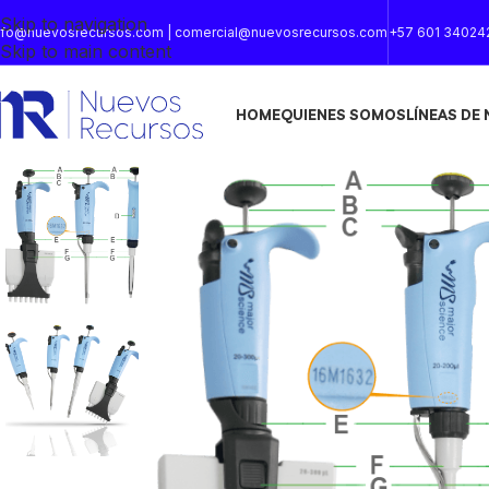
Skip to navigation
nfo@nuevosrecursos.com | comercial@nuevosrecursos.com
+57 601 34024
Skip to main content
HOME
QUIENES SOMOS
LÍNEAS DE