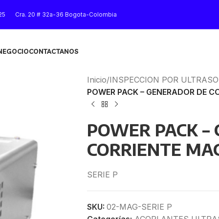
25
Cra. 20 # 32a-36 Bogota-Colombia
 NEGOCIO
CONTACTANOS
Inicio
/
INSPECCION POR ULTRAS
POWER PACK – GENERADOR DE C
POWER PACK –
CORRIENTE MA
SERIE P
SKU:
02-MAG-SERIE P