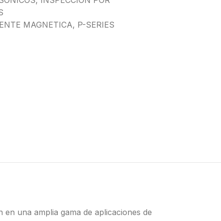
SONICOS
,
INSPECCION POR
S
IENTE MAGNETICA
,
P-SERIES
an en una amplia gama de aplicaciones de