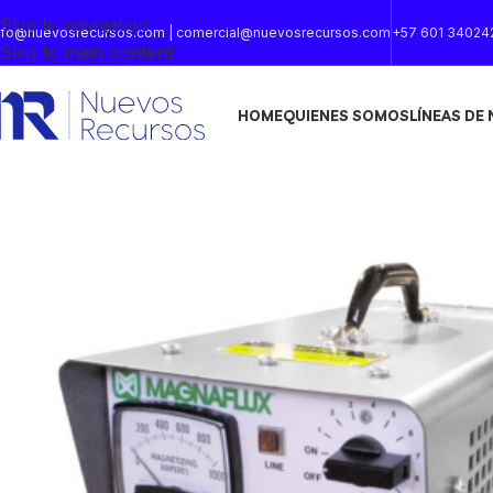
Skip to navigation
nfo@nuevosrecursos.com | comercial@nuevosrecursos.com
+57 601 34024
Skip to main content
HOME
QUIENES SOMOS
LÍNEAS DE