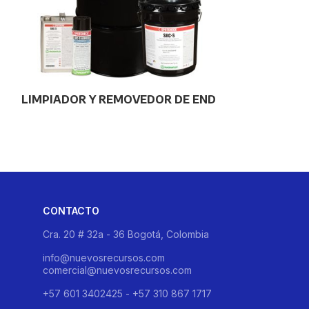
LIMPIADOR Y REMOVEDOR DE END
MEDIDOR DE 
CONTACTO
Cra. 20 # 32a - 36 Bogotá, Colombia
info@nuevosrecursos.com
comercial@nuevosrecursos.com
+57 601 3402425 - +57 310 867 1717