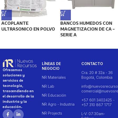
ACOPLANTE
BANCOS HUMEDOS CON
ULTRASONICO EN POLVO
MAGNETIZACION DE CA –
SERIE A
LÍNEAS DE
CONTACTO
NEGOCIO
Ofrecemos
Cra. 20 # 32a - 36
soluciones y
NR Materiales
Bogotá, Colombia
servicios de
tecnología,
NR Lab
info@nuevosrecurso
trascendiendo en
comercial@nuevosre
NR Educación
el desarrollo de la
+57 601 3402425 -
industria y la
NR Agro - Industria
+57 310 867 1717
educación.
NR Projects
L-V: 07:30am-