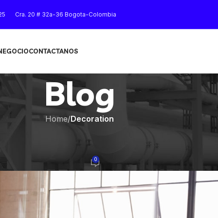
25
Cra. 20 # 32a-36 Bogota-Colombia
 NEGOCIO
CONTACTANOS
Blog
Home
/
Decoration
RATION
ta’s modern homes
0
On 27 de agosto de 2021