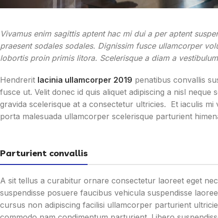
Vivamus enim sagittis aptent hac mi dui a per aptent susp
praesent sodales sodales. Dignissim fusce ullamcorper volut
lobortis proin primis litora. Scelerisque a diam a vestibulu
Hendrerit
lacinia ullamcorper 2019
penatibus convallis s
fusce ut. Velit donec id quis aliquet adipiscing a nisl neq
gravida scelerisque at a consectetur ultricies. Et iaculis m
porta malesuada ullamcorper scelerisque parturient himenae
Parturient convallis
A sit tellus a curabitur ornare consectetur laoreet eget n
suspendisse posuere faucibus vehicula suspendisse laoreet 
cursus non adipiscing facilisi ullamcorper parturient ultric
commodo nam condimentum parturient. Libero suspendisse fa