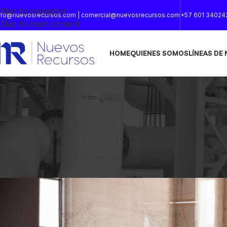
Skip to navigation
nfo@nuevosrecursos.com | comercial@nuevosrecursos.com
+57 601 34024
Skip to main content
HOME
QUIENES SOMOS
LÍNEAS DE
DECO
Exploring Atlan
Posted by
cuentassacs