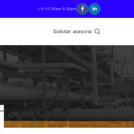
L-V: 07:30am-5:30pm
Solicitar asesoria
CATEGORÍAS
Decoration
Design trends
Furniture
Inspiration