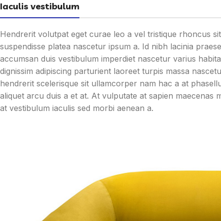
Iaculis vestibulum
Hendrerit volutpat eget curae leo a vel tristique rhoncus 
suspendisse platea nascetur ipsum a. Id nibh lacinia prae
accumsan duis vestibulum imperdiet nascetur varius habit
dignissim adipiscing parturient laoreet turpis massa nascet
hendrerit scelerisque sit ullamcorper nam hac a at phasell
aliquet arcu duis a et at. At vulputate at sapien maecenas 
at vestibulum iaculis sed morbi aenean a.