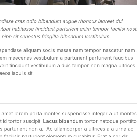
endisse cras odio bibendum augue rhoncus laoreet dui
pat habitasse tincidunt parturient enim tempor facilisi nost
m nibh sit senectus fringilla bibendum vestibulum.
uspendisse aliquam sociis massa nam tempor nascetur nam 
ue sem maecenas vestibulum a parturient parturient faucibus
i velit tincidunt vestibulum a duis tempor non magna ultrices
os iaculis sit.
ec amet lorem porta montes suspendisse integer a ut montes
id tortor suscipit.
Lacus bibendum
tortor natoque porttito
ies parturient non a. Ac ullamcorper a ultrices a a urna ac
cilisis parturient elementum curabitur. Erat a per dis