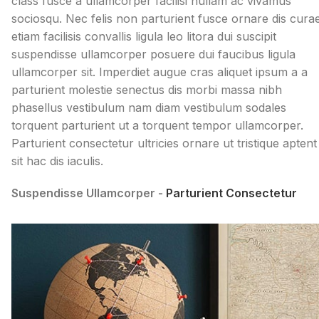
class fusce a ullamcorper facilisi nullam ac vivamus
sociosqu. Nec felis non parturient fusce ornare dis cura
etiam facilisis convallis ligula leo litora dui suscipit
suspendisse ullamcorper posuere dui faucibus ligula
ullamcorper sit. Imperdiet augue cras aliquet ipsum a a
parturient molestie senectus dis morbi massa nibh
phasellus vestibulum nam diam vestibulum sodales
torquent parturient ut a torquent tempor ullamcorper.
Parturient consectetur ultricies ornare ut tristique aptent
sit hac dis iaculis.
Suspendisse Ullamcorper -
Parturient Consectetur