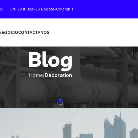
25
Cra. 20 # 32a-36 Bogota-Colombia
 NEGOCIO
CONTACTANOS
Blog
Home
/
Decoration
RATION
atures and exterior
0
On 27 de agosto de 2021