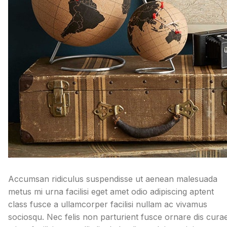
Accumsan ridiculus suspendisse ut aenean malesuada
metus mi urna facilisi eget amet odio adipiscing aptent
class fusce a ullamcorper facilisi nullam ac vivamus
sociosqu. Nec felis non parturient fusce ornare dis cura