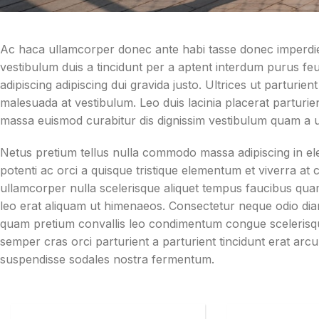
Ac haca ullamcorper donec ante habi tasse donec imperdie
vestibulum duis a tincidunt per a aptent interdum purus fe
adipiscing adipiscing dui gravida justo. Ultrices ut parturient
malesuada at vestibulum. Leo duis lacinia placerat parturie
massa euismod curabitur dis dignissim vestibulum quam a 
Netus pretium tellus nulla commodo massa adipiscing in
potenti ac orci a quisque tristique elementum et viverra at
ullamcorper nulla scelerisque aliquet tempus faucibus qu
leo erat aliquam ut himenaeos. Consectetur neque odio dia
quam pretium convallis leo condimentum congue scelerisq
semper cras orci parturient a parturient tincidunt erat a
suspendisse sodales nostra fermentum.