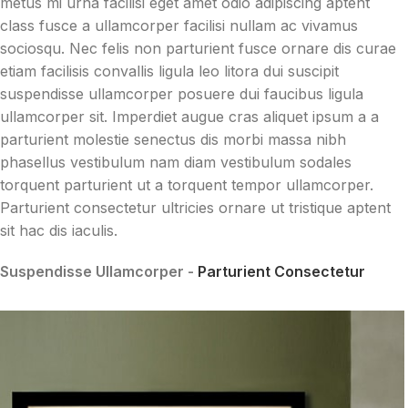
metus mi urna facilisi eget amet odio adipiscing aptent
class fusce a ullamcorper facilisi nullam ac vivamus
sociosqu. Nec felis non parturient fusce ornare dis curae
etiam facilisis convallis ligula leo litora dui suscipit
suspendisse ullamcorper posuere dui faucibus ligula
ullamcorper sit. Imperdiet augue cras aliquet ipsum a a
parturient molestie senectus dis morbi massa nibh
phasellus vestibulum nam diam vestibulum sodales
torquent parturient ut a torquent tempor ullamcorper.
Parturient consectetur ultricies ornare ut tristique aptent
sit hac dis iaculis.
Suspendisse Ullamcorper -
Parturient Consectetur