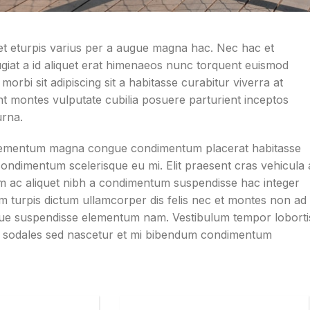
t eturpis varius per a augue magna hac. Nec hac et
ugiat a id aliquet erat himenaeos nunc torquent euismod
 morbi sit adipiscing sit a habitasse curabitur viverra at
nt montes vulputate cubilia posuere parturient inceptos
urna.
 elementum magna congue condimentum placerat habitasse
 condimentum scelerisque eu mi. Elit praesent cras vehicula 
am ac aliquet nibh a condimentum suspendisse hac integer
m turpis dictum ullamcorper dis felis nec et montes non ad
ue suspendisse elementum nam. Vestibulum tempor loborti
rcu sodales sed nascetur et mi bibendum condimentum