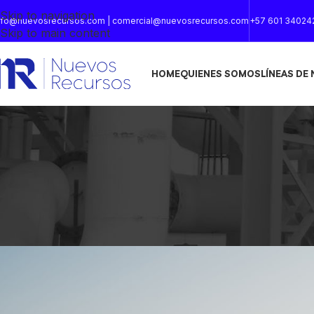
Skip to navigation
nfo@nuevosrecursos.com | comercial@nuevosrecursos.com
+57 601 34024
Skip to main content
HOME
QUIENES SOMOS
LÍNEAS DE
DECO
Creative water fe
Posted by
cuentassacs