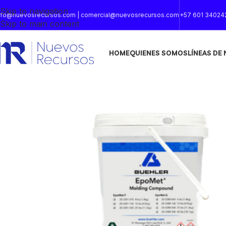
Skip to navigation
nfo@nuevosrecursos.com | comercial@nuevosrecursos.com
+57 601 34024
Skip to main content
HOME
QUIENES SOMOS
LÍNEAS DE