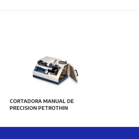
CORTADORA MANUAL DE
FORMAS DE A
PRECISION PETROTHIN
MOLDEABLE