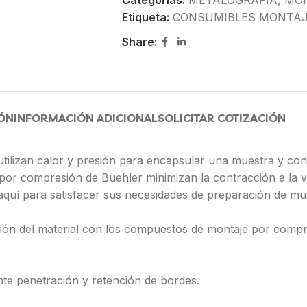
Categorías:
METALOGRAFIA
,
MO
Etiqueta:
CONSUMIBLES MONTAJ
Share:
ÓN
INFORMACIÓN ADICIONAL
SOLICITAR COTIZACIÓN
tilizan calor y presión para encapsular una muestra y con
 por compresión de Buehler minimizan la contracción a la 
aquí para satisfacer sus necesidades de preparación de mue
ción del material con los compuestos de montaje por comp
nte penetración y retención de bordes.