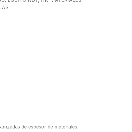
AS
,
EQUIPO NDT
,
NR_MATERIALES
LAS
vanzadas de espesor de materiales.