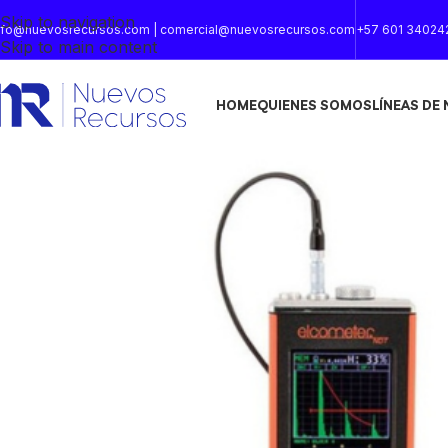
Skip to navigation
nfo@nuevosrecursos.com | comercial@nuevosrecursos.com
+57 601 34024
Skip to main content
HOME
QUIENES SOMOS
LÍNEAS DE