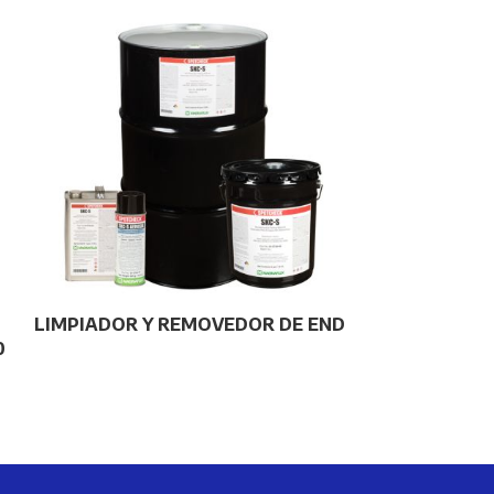
LIMPIADOR Y REMOVEDOR DE END
MEDIDOR DE
0
SALINA ELCO