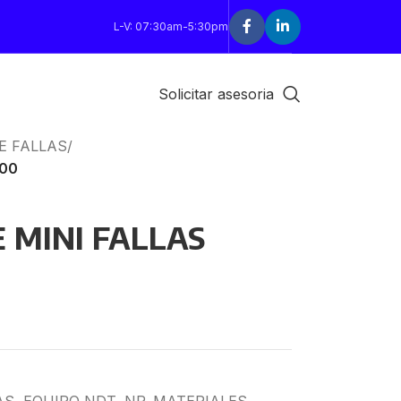
L-V: 07:30am-5:30pm
Solicitar asesoria
E FALLAS
/
700
 MINI FALLAS