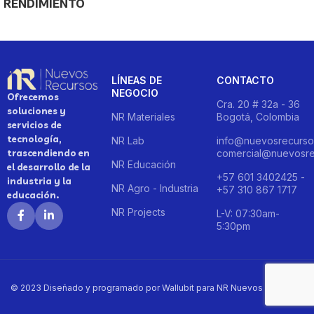
RENDIMIENTO
LÍNEAS DE
CONTACTO
NEGOCIO
Ofrecemos
Cra. 20 # 32a - 36
soluciones y
NR Materiales
Bogotá, Colombia
servicios de
tecnología,
NR Lab
info@nuevosrecurso
trascendiendo en
comercial@nuevosre
NR Educación
el desarrollo de la
+57 601 3402425 -
industria y la
NR Agro - Industria
+57 310 867 1717
educación.
NR Projects
L-V: 07:30am-
5:30pm
© 2023 Diseñado y programado por Wallubit para NR Nuevos Recursos