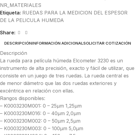
NR_MATERIALES
Etiqueta:
RUEDAS PARA LA MEDICION DEL ESPESOR
DE LA PELICULA HUMEDA
Share:
DESCRIPCIÓN
INFORMACIÓN ADICIONAL
SOLICITAR COTIZACIÓN
Descripción
La rueda para película húmeda Elcometer 3230 es un
instrumento de alta precisión, exacto y fácil de utilizar, que
consiste en un juego de tres ruedas. La rueda central es
de menor diámetro que las dos ruedas exteriores y
excéntrica en relación con ellas.
Rangos disponibles:
– K0003230M001: 0 – 25μm 1,25μm
– K0003230M016: 0 – 40μm 2,0μm
– K0003230M002: 0 – 50μm 2,5μm
– K0003230M003: 0 – 100μm 5,0μm