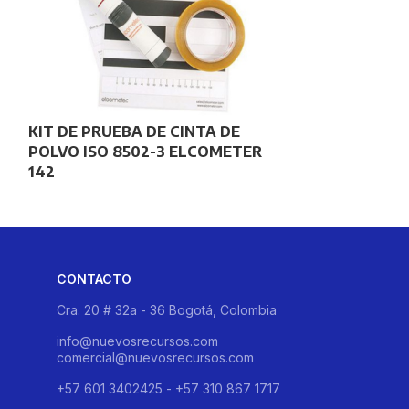
,
KIT DE PRUEBA DE CINTA DE
MEDIDOR DE
POLVO ISO 8502-3 ELCOMETER
SALINA ELCO
142
CONTACTO
Cra. 20 # 32a - 36 Bogotá, Colombia
info@nuevosrecursos.com
comercial@nuevosrecursos.com
+57 601 3402425 - +57 310 867 1717