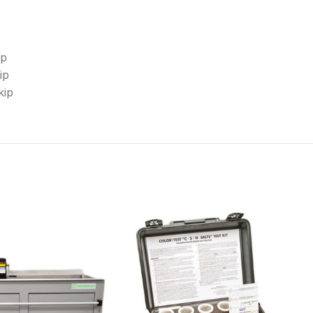
ip
ip
kip