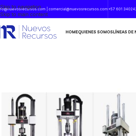
Skip to navigation
nfo@nuevosrecursos.com | comercial@nuevosrecursos.com
+57 601 34024
Skip to main content
HOME
QUIENES SOMOS
LÍNEAS DE